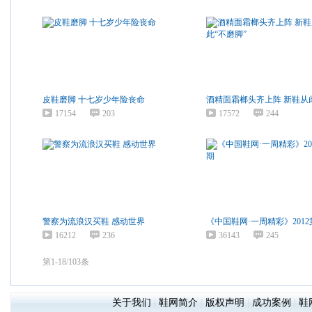
皮鞋磨脚 十七岁少年险丧命
酒精面霜榔头齐上阵 新鞋从
17154
203
17572
244
警察为流浪汉买鞋 感动世界
《中国鞋网·一周精彩》2012
16212
236
36143
245
第1-18/103条
关于我们
|
鞋网简介
|
版权声明
|
成功案例
|
鞋