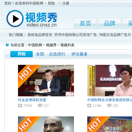
您好！欢迎来到中国鞋网
登陆
注册
首页
品牌
热门视频：
喜得龙品牌宣传
|
乔丹中国有限公司宣传广告
|
鸿星尔克品牌广告片
当前位置：
中国鞋网
>
视频秀
> 视频列表
男鞋
全部
点击排行
评论最多
何金昌增高鞋加盟
中国鞋网走访康奈集团有限
37056
227
31386
250