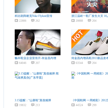
科比助阵耐克Nike Flyknit宣传
浙江温岭一鞋厂发生火灾 16
22806
262
20888
204
畅丰鞋业企业宣传片-何金昌内增
何金昌内增高鞋2013新品发
64046
207
63544
204
3.15提醒：“山寨鞋”真假难辨
《中国鞋网·一周精彩》2012
19832
213
44524
299